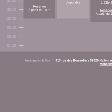
22h30
disponible
à 23h4
Réserver
23h00
À partir de 109€
Réserve
À partir de 
23h30
00h00
00h30
01h00
Ambiances & Spa
|
413 rue des Bourreliers 59320 Hallen
Mentions