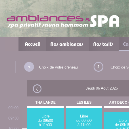
Choix de votre créneau
Choix de v
Jeudi 06 Août 2026
THAILANDE
LES ILES
ART DECO -
09h00
Libre
Libre
09h30
de 09h00
de 09h00
Libre
à 11h00
à 11h00
de 09h1
10h00