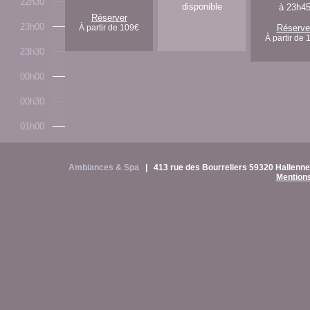
22h30
disponible
à 23h4
Réserver
23h00
À partir de 109€
Réserve
À partir de 
23h30
00h00
00h30
01h00
Ambiances & Spa
|
413 rue des Bourreliers 59320 Hallen
Mentions