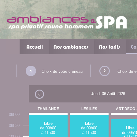
Choix de votre créneau
Choix de v
Jeudi 06 Août 2026
THAILANDE
LES ILES
ART DECO -
09h00
Libre
Libre
09h30
de 09h00
de 09h00
Libre
à 11h00
à 11h00
de 09h1
10h00