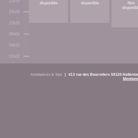
22h30
disponible
disponible
Non
disponib
23h00
23h30
00h00
00h30
01h00
Ambiances & Spa
|
413 rue des Bourreliers 59320 Hallen
Mentions